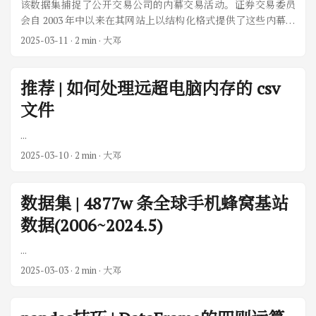
该数据集捕捉了公开交易公司的内幕交易活动。证券交易委员
会自 2003 年中以来在其网站上以结构化格式提供了这些内幕交
易报告。然而，大多数学术论文使用的是商业数据库而非直接
2025-03-11
· 2 min · 大邓
使用监管文件，这使得复制变得困难，因为商业数据库中的数
据操作和聚合步骤是不透明的，而且随着时间的推移，数据提
供者可能会更改历史记录。为了克服这些限制，本数据集是从
推荐 | 如何处理远超电脑内存的 csv
原始监管文件创建的；它每天更新，并包括内幕人士报告的所
文件
有信息，未经修改。This dataset captures insider trading
activity at publicly traded companies. The Securities and
...
Exchange Commission has made these insider trading reports
2025-03-10
· 2 min · 大邓
available on its web site in a structured format since mid-2003.
However, most academic papers use proprietary commercial
databases instead of regulatory filings directly, which makes
数据集 | 4877w 条全球手机蜂窝基站
replication challenging because the data manipulation and
数据(2006~2024.5)
aggregation steps in commercial databases are opaque and
historical records could be altered by the data provider over
...
time. To overcome these limitations, the presented dataset is
created from the original regulatory filings; it is updated daily
2025-03-03
· 2 min · 大邓
and includes all information reported by insiders without
alteration....