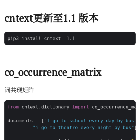
cntext更新至1.1 版本
co_occurrence_matrix
词共现矩阵
from
cntext.dictionary
import
co_occurrence_mat
documents
=
[
"I go to school every day by bus .
"i go to theatre every night by bus"
]