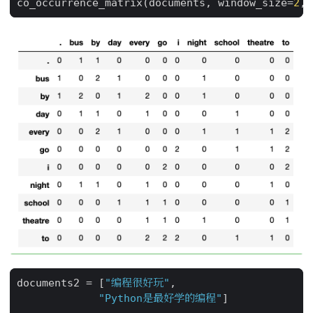
co_occurrence_matrix
(
documents
,
window_size
=
2
,
documents2
=
[
"编程很好玩"
,
"Python是最好学的编程"
]