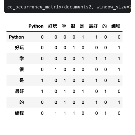
co_occurrence_matrix
(
documents2
,
window_size
=
2
,