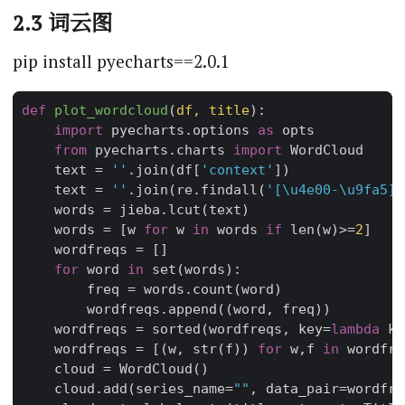
2.3 词云图
pip install pyecharts==2.0.1
def
plot_wordcloud
(
df
,
title
):
import
pyecharts.options
as
opts
from
pyecharts.charts
import
WordCloud
text
=
''
.
join
(
df
[
'context'
])
text
=
''
.
join
(
re
.
findall
(
'[
\u4e00
-
\u9fa5
]+
words
=
jieba
.
lcut
(
text
)
words
=
[
w
for
w
in
words
if
len
(
w
)
>=
2
]
wordfreqs
=
[]
for
word
in
set
(
words
):
freq
=
words
.
count
(
word
)
wordfreqs
.
append
((
word
,
freq
))
wordfreqs
=
sorted
(
wordfreqs
,
key
=
lambda
k
:
wordfreqs
=
[(
w
,
str
(
f
))
for
w
,
f
in
wordfre
cloud
=
WordCloud
()
cloud
.
add
(
series_name
=
""
,
data_pair
=
wordfre