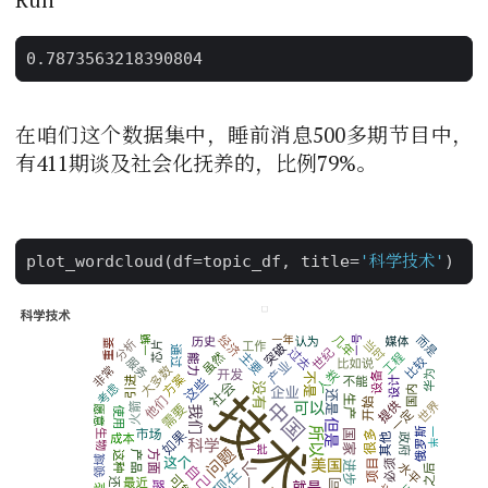
在咱们这个数据集中，睡前消息500多期节目中，
有411期谈及社会化抚养的，比例79%。
plot_wordcloud
(
df
=
topic_df
,
title
=
'科学技术'
)