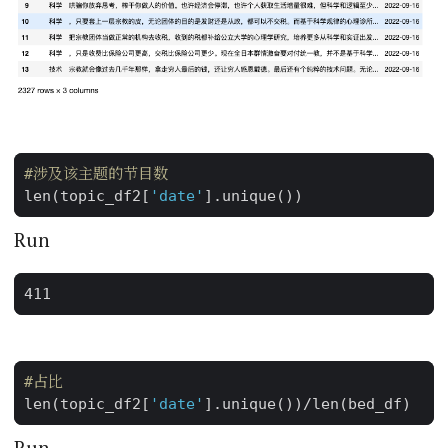
#涉及该主题的节目数
len
(
topic_df2
[
'date'
]
.
unique
())
Run
#占比
len
(
topic_df2
[
'date'
]
.
unique
())
/
len
(
bed_df
)
Run