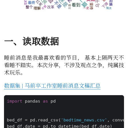
一、读取数据
睡前消息是我最喜欢看的节目， 基本上隔两天不
看睡不踏实。本次分享，不涉及观点之争，纯属技
术玩乐。
数据集 | 马前卒工作室睡前消息文稿汇总
import
pandas
as
pd
bed_df
=
pd
.
read_csv
(
'bedtime_news.csv'
,
conver
bed_df
.
date
=
pd
.
to_datetime
(
bed_df
.
date
)