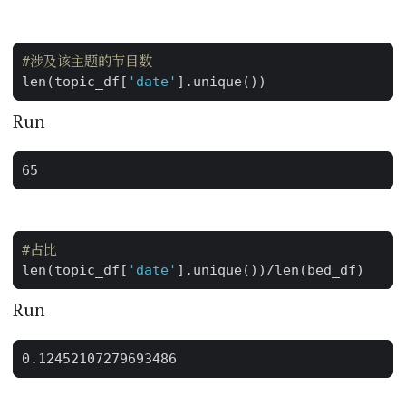
#涉及该主题的节目数
len
(
topic_df
[
'date'
]
.
unique
())
Run
#占比
len
(
topic_df
[
'date'
]
.
unique
())
/
len
(
bed_df
)
Run