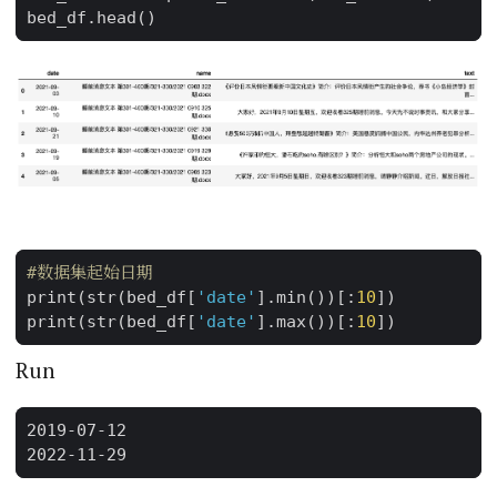
bed_df
.
head
()
#数据集起始日期
print
(
str
(
bed_df
[
'date'
]
.
min
())[:
10
])
print
(
str
(
bed_df
[
'date'
]
.
max
())[:
10
])
Run
2019-07-12
