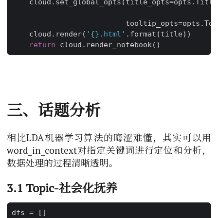
cloud
.
set_global_opts
(
title_opts
=
opts
.
Title
tooltip_opts
=
opts
.
Too
cloud
.
render
(
'
{}
.html'
.
format
(
title
))
return
cloud
.
render_notebook
()
三、话题分析
相比LDA机器学习算法的晦涩难懂，其实可以用
word_in_context对指定关键词进行定位和分析，
数据处理的过程清晰透明。
3.1 Topic-社会化抚养
dfs
=
[]