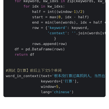
for
keyword
,
kw_idxs
in
zip
(
keywords
,
kw_id
for
idx
in
kw_idxs
:
half
=
int
((
window
-
1
)
/
2
)
start
=
max
(
0
,
idx
-
half
)
end
=
min
(
len
(
words
),
idx
+
half
+
row
=
{
'keyword'
:
keyword
,
'context'
:
''
.
join
(
words
[
sta
}
rows
.
append
(
row
)
df
=
pd
.
DataFrame
(
rows
)
return
df
#测试【打算】前后上下文5个单词
word_in_context
(
text
=
'根本没打算过真抓到人，当然也不
keywords
=
[
'打算'
],
window
=
5
,
lang
=
'chinese'
)