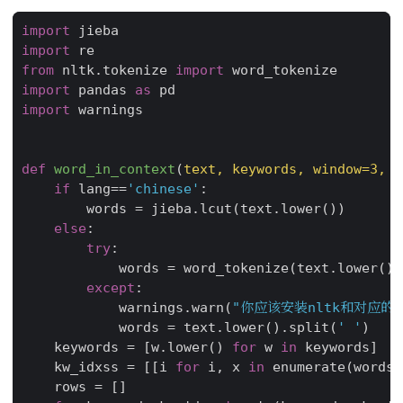
import
jieba
import
re
from
nltk.tokenize
import
word_tokenize
import
pandas
as
pd
import
warnings
def
word_in_context
(
text
,
keywords
,
window
=
3
,
l
if
lang
==
'chinese'
:
words
=
jieba
.
lcut
(
text
.
lower
())
else
:
try
:
words
=
word_tokenize
(
text
.
lower
())
except
:
warnings
.
warn
(
"你应该安装nltk和对应的nltk_
words
=
text
.
lower
()
.
split
(
' '
)
keywords
=
[
w
.
lower
()
for
w
in
keywords
]
kw_idxss
=
[[
i
for
i
,
x
in
enumerate
(
words
)
rows
=
[]