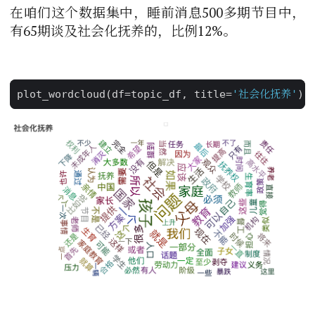
在咱们这个数据集中，睡前消息500多期节目中，
有65期谈及社会化抚养的，比例12%。
plot_wordcloud
(
df
=
topic_df
,
title
=
'社会化抚养'
)