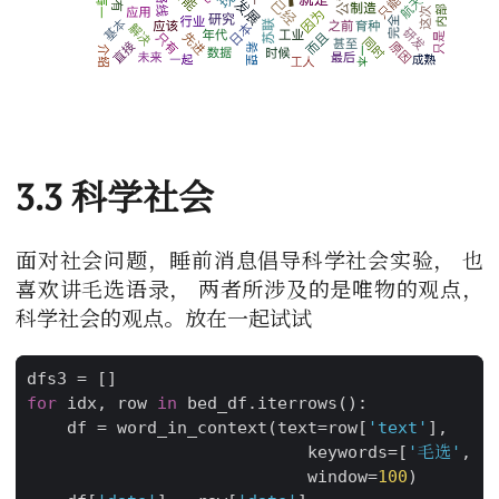
3.3 科学社会
面对社会问题，睡前消息倡导科学社会实验， 也
喜欢讲毛选语录， 两者所涉及的是唯物的观点，
科学社会的观点。放在一起试试
dfs3
=
[]
for
idx
,
row
in
bed_df
.
iterrows
():
df
=
word_in_context
(
text
=
row
[
'text'
],
keywords
=
[
'毛选'
,
'
window
=
100
)