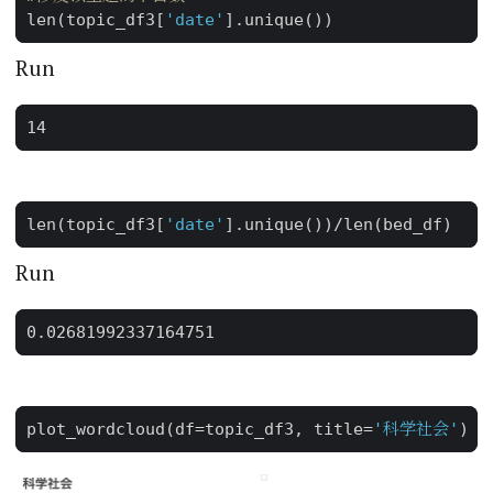
len
(
topic_df3
[
'date'
]
.
unique
())
Run
len
(
topic_df3
[
'date'
]
.
unique
())
/
len
(
bed_df
)
Run
plot_wordcloud
(
df
=
topic_df3
,
title
=
'科学社会'
)