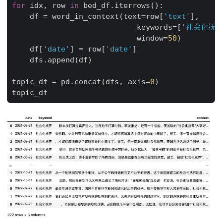
for
idx
,
row
in
bed_df
.
iterrows
():
df
=
word_in_context
(
text
=
row
[
'text'
],
keywords
=
[
'社会化抚养
window
=
50
)
df
[
'date'
]
=
row
[
'date'
]
dfs
.
append
(
df
)
topic_df
=
pd
.
concat
(
dfs
,
axis
=
0
)
topic_df