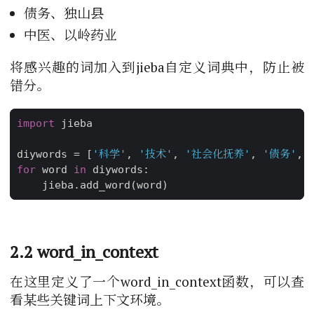
债务、独山县
中医、以岭药业
将感兴趣的词加入到jieba自定义词典中，防止被
错分。
import
jieba
diywords
=
[
'科学'
,
'技术'
,
'社会化抚养'
,
'债务'
,
for
word
in
diywords
:
jieba
.
add_word
(
word
)
2.2 word_in_context
在这里定义了一个word_in_context函数，可以查
看某些关键词上下文环境。